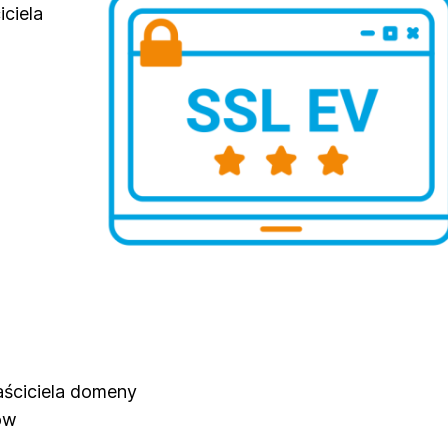
iciela
aściciela domeny
ów