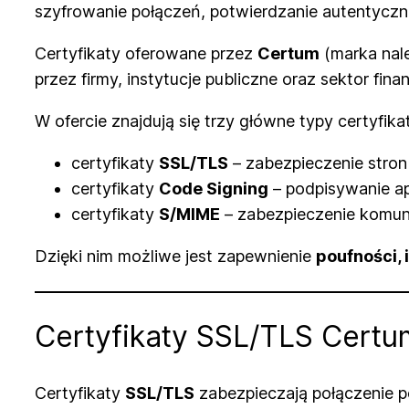
szyfrowanie połączeń, potwierdzanie autentycz
Certyfikaty oferowane przez
Certum
(marka nal
przez firmy, instytucje publiczne oraz sektor fina
W ofercie znajdują się trzy główne typy certyfika
certyfikaty
SSL/TLS
– zabezpieczenie stron
certyfikaty
Code Signing
– podpisywanie ap
certyfikaty
S/MIME
– zabezpieczenie komuni
Dzięki nim możliwe jest zapewnienie
poufności,
Certyfikaty SSL/TLS Certu
Certyfikaty
SSL/TLS
zabezpieczają połączenie p