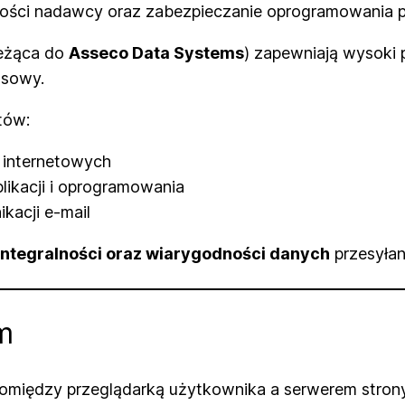
ności nadawcy oraz zabezpieczanie oprogramowania 
eżąca do
Asseco Data Systems
) zapewniają wysoki
nsowy.
tów:
 internetowych
likacji i oprogramowania
kacji e-mail
 integralności oraz wiarygodności danych
przesyła
m
omiędzy przeglądarką użytkownika a serwerem strony