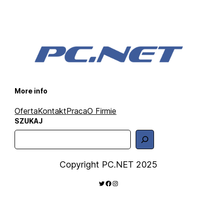
More info
Oferta
Kontakt
Praca
O Firmie
SZUKAJ
S
z
u
Copyright PC.NET 2025
k
TWITTER
FACEBOOK
INSTAGRAM
a
j