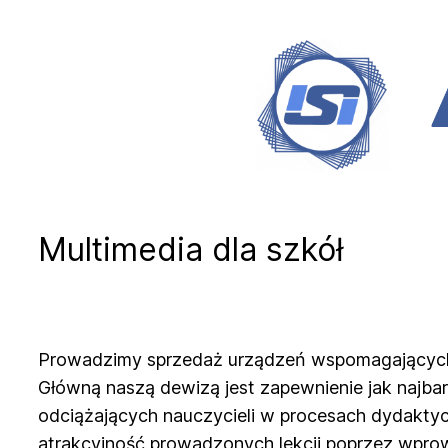
Przejdź
do
treści
Multimedia dla szkół
Prowadzimy sprzedaż urządzeń wspomagających
Główną naszą dewizą jest zapewnienie jak najba
odciążających nauczycieli w procesach dydakty
atrakcyjność prowadzonych lekcji poprzez wpr