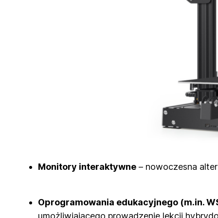
Monitory interaktywne
– nowoczesna altern
Oprogramowania edukacyjnego (m.in. W
umożliwiającego prowadzenie lekcji hybryd