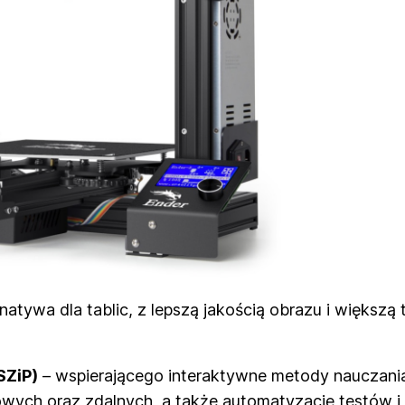
atywa dla tablic, z lepszą jakością obrazu i większą 
SZiP)
– wspierającego interaktywne metody nauczani
owych oraz zdalnych, a także automatyzację testów i