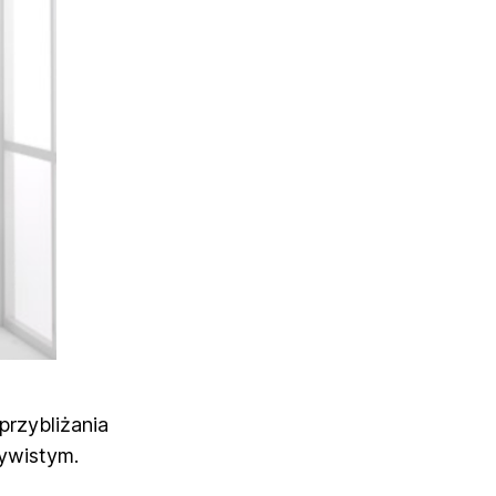
przybliżania
zywistym.