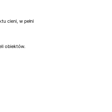
u cieni, w pełni
li obiektów.