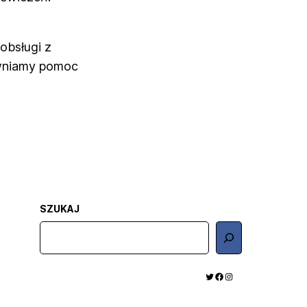
obsługi z
ewniamy pomoc
SZUKAJ
S
z
u
TWITTER
FACEBOOK
INSTAGRAM
k
a