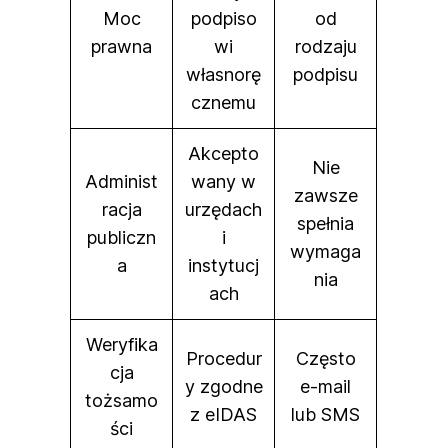
Moc
podpiso
od
prawna
wi
rodzaju
własnorę
podpisu
cznemu
Akcepto
Nie
Administ
wany w
zawsze
racja
urzędach
spełnia
publiczn
i
wymaga
a
instytucj
nia
ach
Weryfika
Procedur
Często
cja
y zgodne
e-mail
tożsamo
z eIDAS
lub SMS
ści